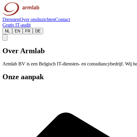
Diensten
Over ons
Inzichten
Contact
Gratis IT-audit
NL
EN
FR
DE
Over Armlab
Armlab BV is een Belgisch IT-diensten- en consultancybedrijf. Wij he
Onze aanpak